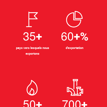
3
5
6
0
+
+%
pays vers lesquels nous
d'exportation
exportons
5
0
7
0
0
+
+