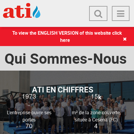
To view the ENGLISH VERSION of this website click
here
Qui Sommes-Nous
ATI EN CHIFFRES
1
9
7
3
1
5
k
-
-
L'entreprise ouvre ses
m² de la zone couverte,
portes
située à Cesena (FC)
7
0
4