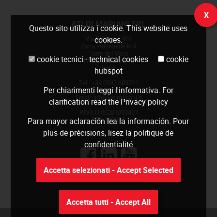
X
ATI DI MARIANI SRL
Questo sito utilizza i cookie. This website uses
Via E. Mattei, 461
cookies.
Zona Industriale n°4
Torre del Moro
cookie tecnici - technical cookies
cookie
47522 Cesena (FC)
Italia
hubspot
Tel.: +39 0547 609711
Per chiarimenti leggi
l'informativa
. For
Web:
www.atimariani.it
Email: info@atimariani.it
clarification read the
Privacy policy
P.IVA IT00281090407
REA 143693
Para mayor aclaración lea la
información
. Pour
plus de précisions, lisez la
politique de
confidentialité
Accetta selezionati - Accept Selected
Accetta tutti - Accept All