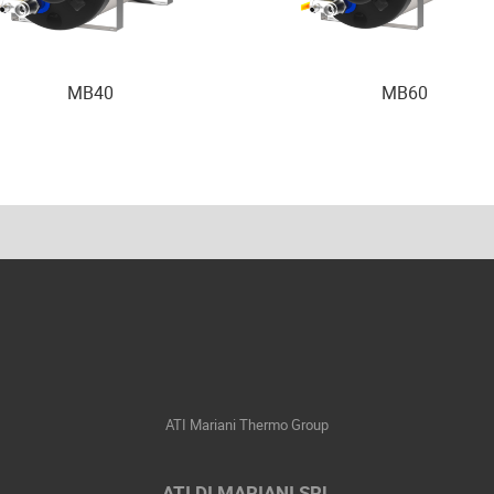
MB40
MB60
ATI Mariani Thermo Group
ATI DI MARIANI SRL