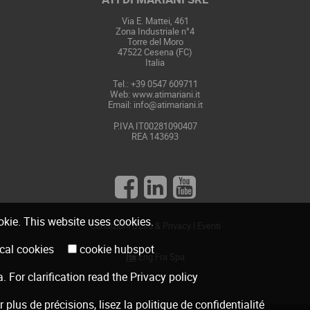
Via E. Mattei, 461
Zona Industriale n°4
Torre del Moro
47522 Cesena (FC)
Italia
Tel.: +39 0547 609711
Web:
www.atimariani.it
Email: info@atimariani.it
P.IVA IT00281090407
REA 143693
ookie. This website uses cookies.
Condizioni d'uso & Privacy
|
Eventi
hnical cookies
cookie hubspot
Ita
Eng
Fra
Spa
a
. For clarification read the
Privacy policy
r plus de précisions, lisez la
politique de confidentialité