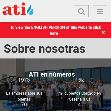
To view the ENGLISH VERSION of this website click
here
Sobre nosotras
ATI en números
1
9
7
3
1
5
k
-
-
La empresa abre sus
m² cubiertos ubicado en
puertas
Cesena (FC)
7
0
4