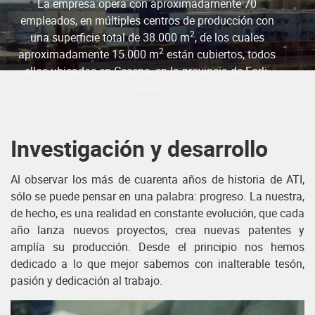
La empresa opera con aproximadamente 70
empleados, en múltiples centros de producción con
2
una superficie total de 38.000 m
, de los cuales
2
aproximadamente 15.000 m
están cubiertos, todos
ellos ubicados en Cesena, en la provincia de Forli-
Cesena.
Investigación y desarrollo
Al observar los más de cuarenta años de historia de ATI,
sólo se puede pensar en una palabra: progreso. La nuestra,
de hecho, es una realidad en constante evolución, que cada
año lanza nuevos proyectos, crea nuevas patentes y
amplía su producción. Desde el principio nos hemos
dedicado a lo que mejor sabemos con inalterable tesón,
pasión y dedicación al trabajo.