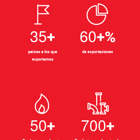
3
5
6
0
+
+%
países a los que
de exportaciones
exportamos
5
0
7
0
0
+
+