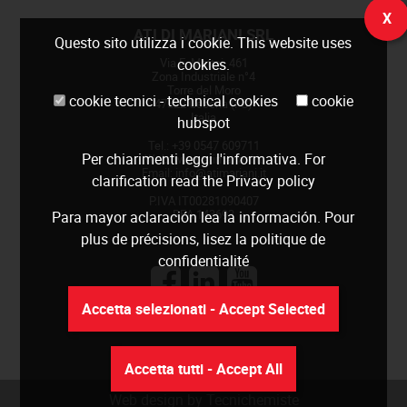
X
ATI DI MARIANI SRL
Questo sito utilizza i cookie. This website uses
Via E. Mattei, 461
cookies.
Zona Industriale n°4
Torre del Moro
cookie tecnici - technical cookies
cookie
47522 Cesena (FC)
Italia
hubspot
Tel.: +39 0547 609711
Per chiarimenti leggi
l'informativa
. For
Web:
www.atimariani.it
Email: info@atimariani.it
clarification read the
Privacy policy
P.IVA IT00281090407
REA 143693
Para mayor aclaración lea la
información
. Pour
plus de précisions, lisez la
politique de
confidentialité
Accetta selezionati - Accept Selected
Accetta tutti - Accept All
Web design by Tecnichemiste